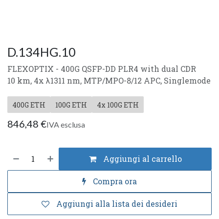
D.134HG.10
FLEXOPTIX - 400G QSFP-DD PLR4 with dual CDR
10 km, 4x λ1311 nm, MTP/MPO-8/12 APC, Singlemode
400G ETH
100G ETH
4x 100G ETH
846,48
€
IVA esclusa
Aggiungi al carrello
Compra ora
Aggiungi alla lista dei desideri