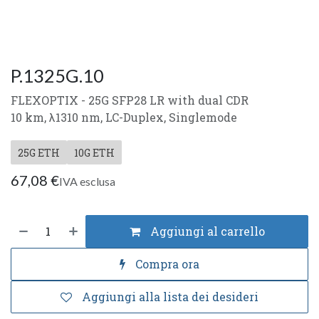
P.1325G.10
FLEXOPTIX - 25G SFP28 LR with dual CDR
10 km, λ1310 nm, LC-Duplex, Singlemode
25G ETH
10G ETH
67,08
€
IVA esclusa
Aggiungi al carrello
Compra ora
Aggiungi alla lista dei desideri