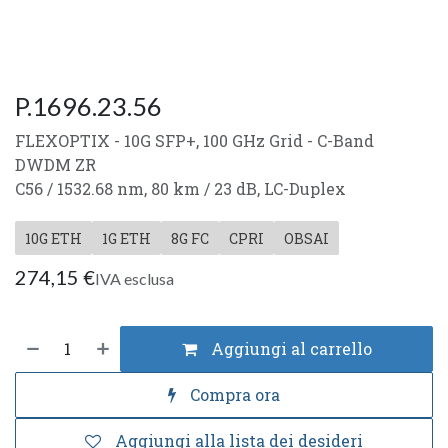
P.1696.23.56
FLEXOPTIX - 10G SFP+, 100 GHz Grid - C-Band
DWDM ZR
C56 / 1532.68 nm, 80 km / 23 dB, LC-Duplex
10G ETH
1G ETH
8G FC
CPRI
OBSAI
274,15
€
IVA esclusa
Aggiungi al carrello
Compra ora
Aggiungi alla lista dei desideri