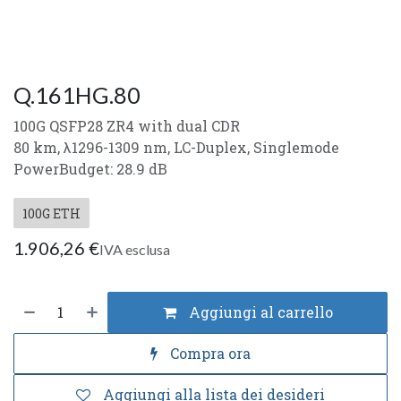
Q.161HG.80
100G QSFP28 ZR4 with dual CDR
80 km, λ1296-1309 nm, LC-Duplex, Singlemode
PowerBudget: 28.9 dB
100G ETH
1.906,26
€
IVA esclusa
Aggiungi al carrello
Compra ora
Aggiungi alla lista dei desideri