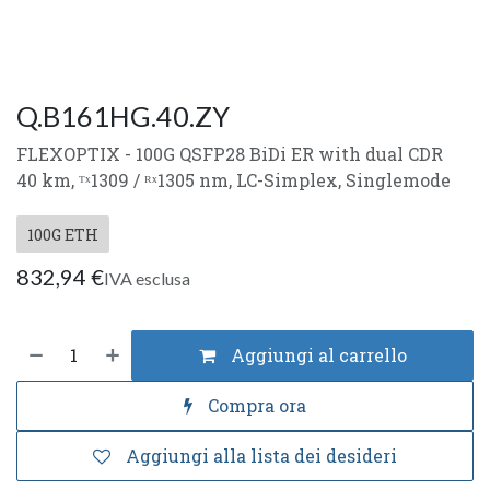
Q.B161HG.40.ZY
FLEXOPTIX - 100G QSFP28 BiDi ER with dual CDR
40 km, ᵀˣ1309 / ᴿˣ1305 nm, LC-Simplex, Singlemode
100G ETH
832,94
€
IVA esclusa
Aggiungi al carrello
Compra ora
Aggiungi alla lista dei desideri