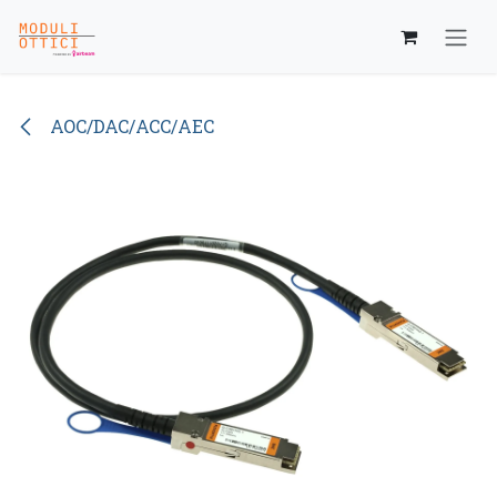
Passa al contenuto
AOC/DAC/ACC/AEC