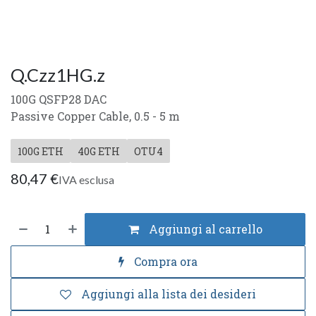
Q.Czz1HG.z
100G QSFP28 DAC
Passive Copper Cable, 0.5 - 5 m
100G ETH
40G ETH
OTU4
80,47
€
IVA esclusa
Aggiungi al carrello
Compra ora
Aggiungi alla lista dei desideri