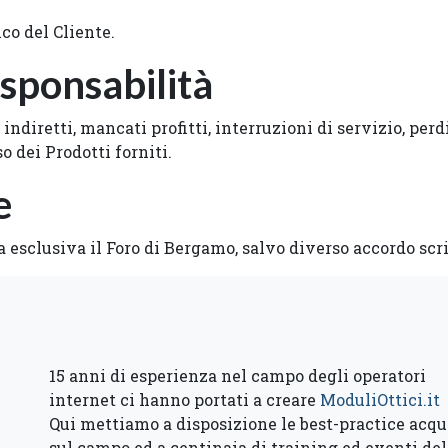
co del Cliente.
esponsabilità
ndiretti, mancati profitti, interruzioni di servizio, perdi
 dei Prodotti forniti.
e
esclusiva il Foro di Bergamo, salvo diverso accordo scrit
15 anni di esperienza nel campo degli operatori
internet ci hanno portati a
creare
ModuliOttici.it
Qui mettiamo a disposizione le best-practice acqu
sul campo ed a centinaia di training ed eventi del