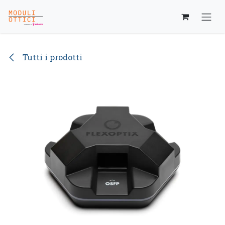
Passa al contenuto
Tutti i prodotti