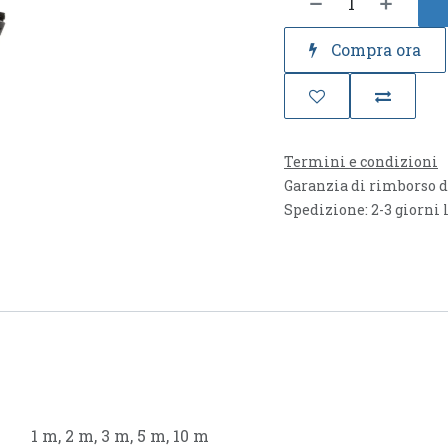
Compra ora
Termini e condizioni
Garanzia di rimborso d
Spedizione: 2-3 giorni 
1 m
,
2 m
,
3 m
,
5 m
,
10 m