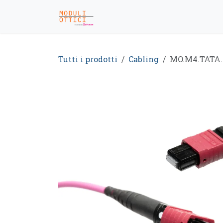
Passa al contenuto
Home
Shop
Dicono di N
Tutti i prodotti
Cabling
MO.M4.TATA.