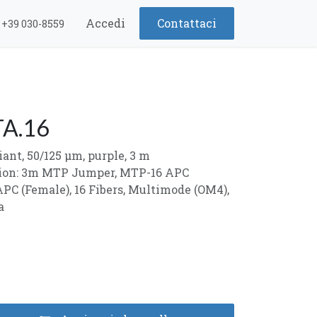
Accedi
Contattaci
+39 030-8559
A.16
ant, 50/125 µm, purple, 3 m
tion: 3m MTP Jumper, MTP-16 APC
PC (Female), 16 Fibers, Multimode (OM4),
a