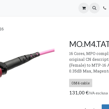
oi
Mailing List
16
MO.M4.TAT
16 Cores, MPO compli
original CN descrip
(Female) to MTP-16 A
0.35dB Max, Magent
OM4-cable
131,00
€
IVA esclusa