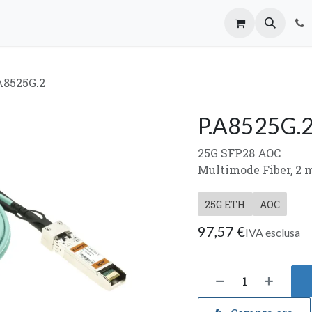
oi
Mailing List
A8525G.2
P.A8525G.
25G SFP28 AOC
Multimode Fiber, 2 
25G ETH
AOC
97,57
€
IVA esclusa