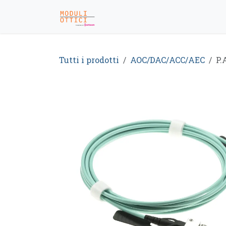
Passa al contenuto
Home
Shop
Dicono di N
Tutti i prodotti
AOC/DAC/ACC/AEC
P.