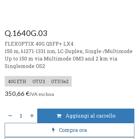
Q.1640G.03
FLEXOPTIX 40G QSFP+ LX4
150 m, λ1271-1331 nm, LC-Duplex, Single-/Multimode
Up to 150 m via Multimode OM3 and 2 km via
Singlemode OS2
40G ETH
OTU3
OTU3e2
350,66
€
IVA esclusa
Aggiungi al carrello
Compra ora