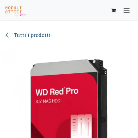
Passa al contenuto
Tutti i prodotti