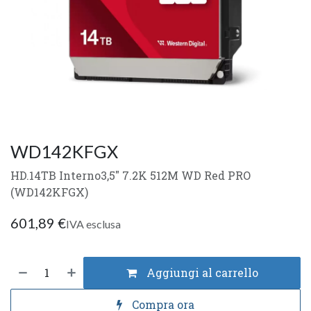
WD142KFGX
HD.14TB Interno3,5" 7.2K 512M WD Red PRO
(WD142KFGX)
601,89
€
IVA esclusa
Aggiungi al carrello
Compra ora